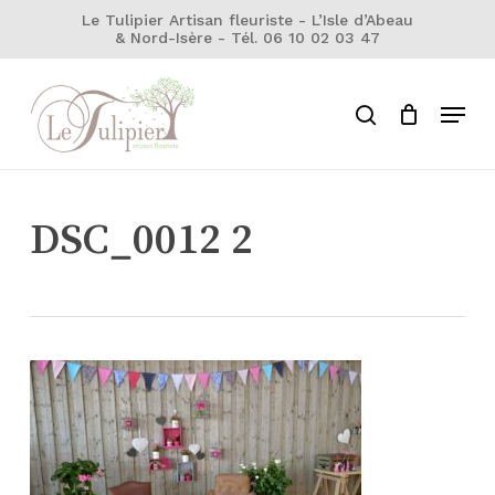
Skip
Le Tulipier Artisan fleuriste - L’Isle d’Abeau
& Nord-Isère - Tél. 06 10 02 03 47
to
Close
Cart
Cart
main
Close
content
Menu
Menu
search
DSC_0012 2