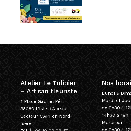
Atelier Le Tulipier
Nos horai
– Artisan fleuriste
Lundi & Dim
Mardi et Jeud
1 Place Gabriel Péri
de 9h30 à 12
38080 L’Isle d’Abeau
14h30 à 19h
Secteur CAPI en Nord-
Mercredi :
Isère
de 9h30 à 1
Tél.
06 10 02 03 47