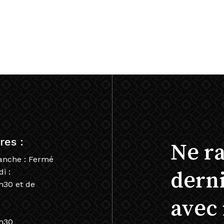
res :
Ne ra
anche : Fermé
i :
dern
h30 et de
avec 
2h30