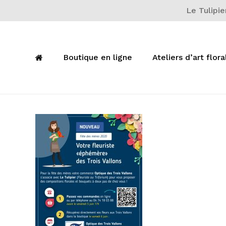
Skip
Le Tulipie
to
main
content
Boutique en ligne
Ateliers d’art flora