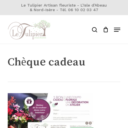
Skip
Le Tulipier Artisan fleuriste - L’Isle d’Abeau
& Nord-Isère - Tél. 06 10 02 03 47
to
Close
Cart
Cart
main
Close
content
Menu
Menu
search
Chèque cadeau